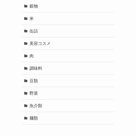
穀物
米
缶詰
美容コスメ
肉
調味料
豆類
野菜
魚介類
麺類