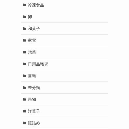
冷凍食品
卵
和菓子
家電
惣菜
日用品雑貨
書籍
未分類
果物
洋菓子
瓶詰め